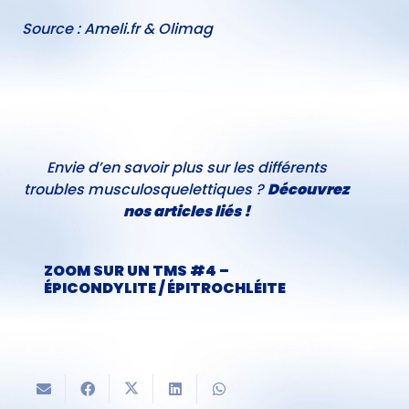
Source : Ameli.fr & Olimag
Envie d’en savoir plus sur les différents
troubles musculosquelettiques ?
Découvrez
nos articles liés
!
ZOOM SUR UN TMS #4 –
ZOOM
ÉPICONDYLITE / ÉPITROCHLÉITE
LOM