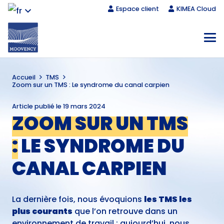
Espace client
KIMEA Cloud
Accueil
TMS
Zoom sur un TMS : Le syndrome du canal carpien
Article publié le
19 mars 2024
ZOOM SUR UN TMS
:
LE SYNDROME DU
CANAL CARPIEN
La dernière fois, nous évoquions
les TMS les
plus courants
que l’on retrouve dans un
environnement de travail ; aujourd’hui, nous