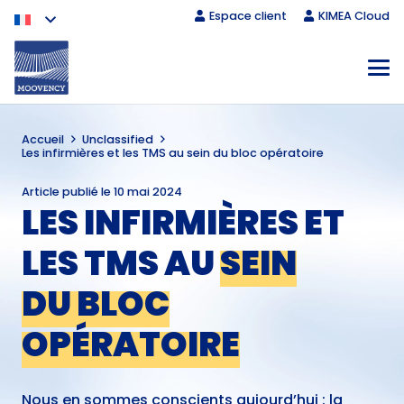
Espace client
KIMEA Cloud
Accueil
Unclassified
Les infirmières et les TMS au sein du bloc opératoire
Article publié le
10 mai 2024
LES INFIRMIÈRES ET
LES TMS AU
SEIN
DU BLOC
OPÉRATOIRE
Nous en sommes conscients aujourd’hui : la