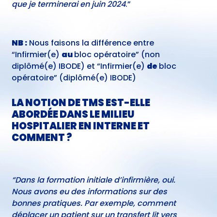
que je terminerai en juin 2024
.”
NB :
Nous faisons la différence entre
“Infirmier(e)
au
bloc opératoire” (non
diplômé(e) IBODE) et “Infirmier(e)
de
bloc
opératoire” (diplômé(e) IBODE)
LA NOTION DE TMS EST-ELLE
ABORDÉE DANS LE MILIEU
HOSPITALIER EN INTERNE ET
COMMENT ?
“Dans la formation initiale d’infirmière, oui.
Nous avons eu des informations sur des
bonnes pratiques. Par exemple, comment
déplacer un patient sur un transfert lit vers