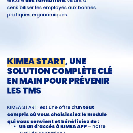
encore
des formations
visant à
sensibiliser les employés aux bonnes
pratiques ergonomiques.
KIMEA START
, UNE
SOLUTION COMPLÈTE CLÉ
EN MAIN POUR PRÉVENIR
LES TMS
KIMEA START
est une offre d’un
tout
compris où vous choisissiez le module
qui vous convient et bénéficiez de :
un an d’accès à KIMEA APP
– notre