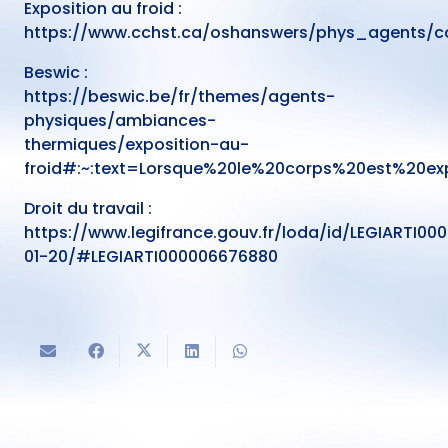
Exposition au froid :
https://www.cchst.ca/oshanswers/phys_agents/co
Beswic :
https://beswic.be/fr/themes/agents-
physiques/ambiances-
thermiques/exposition-au-
froid#:~:text=Lorsque%20le%20corps%20est%2
Droit du travail :
https://www.legifrance.gouv.fr/loda/id/LEGIARTI0
01-20/#LEGIARTI000006676880